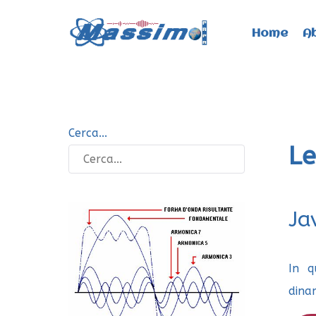
Home
A
Cerca...
Le
Ja
In q
dina